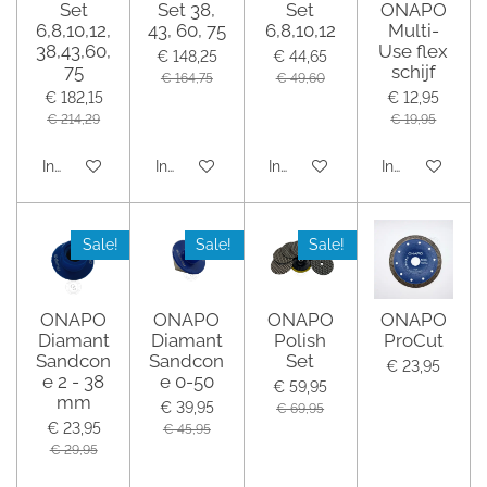
Set
Set 38,
Set
ONAPO
6,8,10,12,
43, 60, 75
6,8,10,12
Multi-
38,43,60,
Use flex
€ 148,25
€ 44,65
75
schijf
€ 164,75
€ 49,60
€ 182,15
€ 12,95
€ 214,29
€ 19,95
In winkelwagen
In winkelwagen
In winkelwagen
In winkelwage
Sale!
Sale!
Sale!
ONAPO
ONAPO
ONAPO
ONAPO
Diamant
Diamant
Polish
ProCut
Sandcon
Sandcon
Set
€ 23,95
e 2 - 38
e 0-50
€ 59,95
mm
€ 39,95
€ 69,95
€ 23,95
€ 45,95
€ 29,95