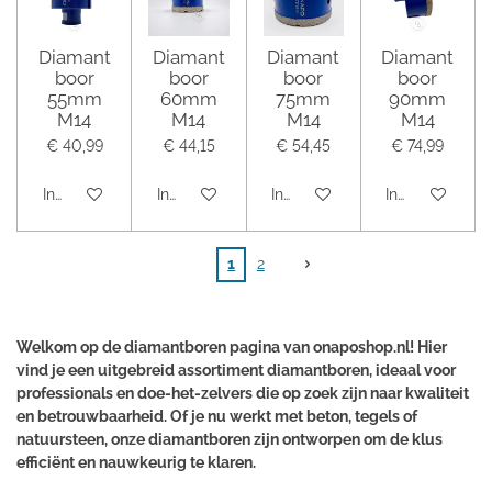
Diamant
Diamant
Diamant
Diamant
boor
boor
boor
boor
55mm
60mm
75mm
90mm
M14
M14
M14
M14
€ 40,99
€ 44,15
€ 54,45
€ 74,99
In winkelwagen
In winkelwagen
In winkelwagen
In winkelwage
1
2
Welkom op de diamantboren pagina van onaposhop.nl! Hier
vind je een uitgebreid assortiment diamantboren, ideaal voor
professionals en doe-het-zelvers die op zoek zijn naar kwaliteit
en betrouwbaarheid. Of je nu werkt met beton, tegels of
natuursteen, onze diamantboren zijn ontworpen om de klus
efficiënt en nauwkeurig te klaren.