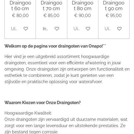
Draingoo
Draingoo
Draingoo
Draingoo
t 60 cm
t 70 cm
t 80 cm
t 90 cm
€ 80,00
€ 85,00
€ 90,00
€ 95,00
Uitverkocht
In winkelwagen
Uitverkocht
Uitverkocht
Welkom op de pagina voor draingoten van Onapo!**
Hier vind je een uitgebreid assortiment hoogwaardige
draingoten, essentieel voor een efficiënte afwatering in jouw
omgeving. Onze draingoten zijn ontworpen om functionaliteit en
esthetiek te combineren, zodat je kunt genieten van een
stijlvolle en praktische oplossing voor waterafvoer.
Waarom Kiezen voor Onze Draingoten?
Hoogwaardige Kwaliteit:
Onze draingoten zijn vervaardigd uit duurzame materialen, wat
zorgt voor een lange levensduur en uitstekende prestaties. Ze
zijn bestand tegen corrosie.