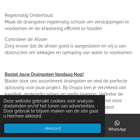
Regelmatig Onderhoud:
Maak de draingoten regelmatig schoon om verstoppingen te
voorkomen en de afwatering efficiënt te houden.
Controleer de Afvoer:
Zorg ervoor dat de afvoer goed is aangesloten en vrij is van
obstructies om lekkages en ophoping van water te voorkomen.
Bestel Jouw Draingoten Vandaag Nog!
Blader door ons assortiment draingoten en vind de perfecte
oplossing voor jouw project. Bij Onapo ben je verzekerd van
kwaliteit, deskundig advies en snelle levering. Verbeter de
functionaliteit en uitstraling van jouw badkamer met onze
Deze website gebruikt cookies voor analyse-
doeleinden en/of het tonen van advertenties.
hoogwaardige draingoten en andere benodigdheden!
Door gebruik te blijven maken van de site gaat
u hiermee akkoord.
Akkoord
E-mailadres
Telefoonnummer
WhatsApp
© 2022
2021 ONAPO Gouveneur Houbenstraat 32 6118CM
Nieuwstadt Nederland |
KvK 59756071 | BTW nr