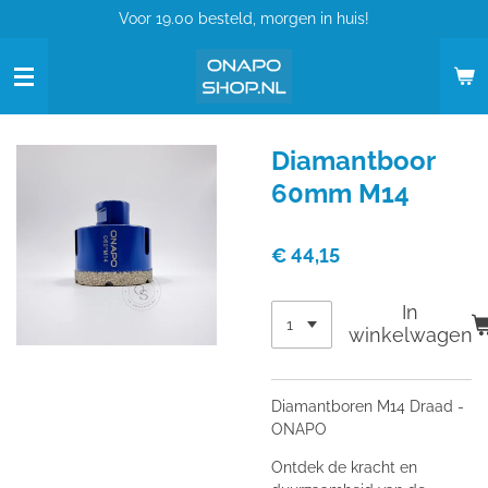
Voor 19.00 besteld, morgen in huis!
Ga
direct
naar
de
hoofdinhoud
Diamantboor
60mm M14
€ 44,15
In
winkelwagen
Diamantboren M14 Draad -
ONAPO
Ontdek de kracht en