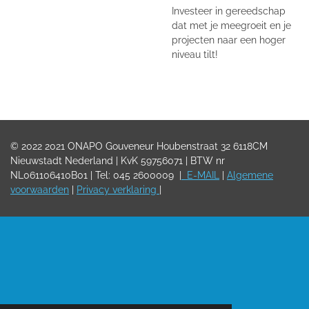
Investeer in gereedschap
dat met je meegroeit en je
projecten naar een hoger
niveau tilt!
© 2022
2021 ONAPO Gouveneur Houbenstraat 32 6118CM
Nieuwstadt Nederland |
KvK 59756071 | BTW nr
NL061106410B01 | Tel:
045 2600009
|
E-MAIL
|
Algemene
voorwaarden
|
Privacy verklaring
|