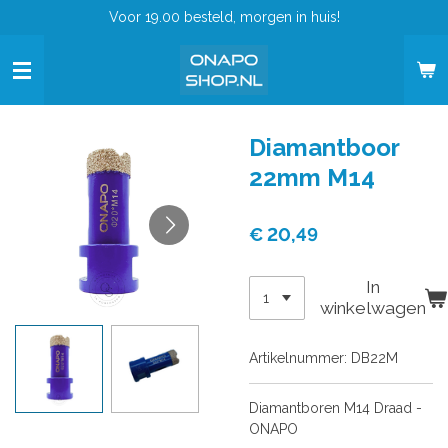
Voor 19.00 besteld, morgen in huis!
Ga
direct
naar
de
hoofdinhoud
Diamantboor
22mm M14
€ 20,49
In
winkelwagen
Artikelnummer:
DB22M
Diamantboren M14 Draad -
ONAPO