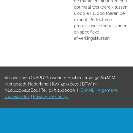
de markt, en bieden ze een
optimaal werkbereik tussen
6.000 en 11.000 toeren per
minuut. Perfect voor
professionele toepassingen
en specifieke
afwerkingsklussen!
© 2022
2021 ONAPO Gouveneur Houbenstraat 32 6118CM
Nieuwstadt Nederland |
KvK 59756071 | BTW nr
NL061106410B01 | Tel:
045 2600009
|
E-MAIL
|
Algemene
voorwaarden
|
Privacy verklaring
|