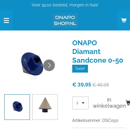
Voor 19.00 besteld, morgen in huis!
Ga
direct
naar
de
hoofdinhoud
ONAPO
Diamant
Sandcone 0-50
Sale!
€ 39,95
€ 45,95
In
winkelwagen
Artikelnummer:
OSC050